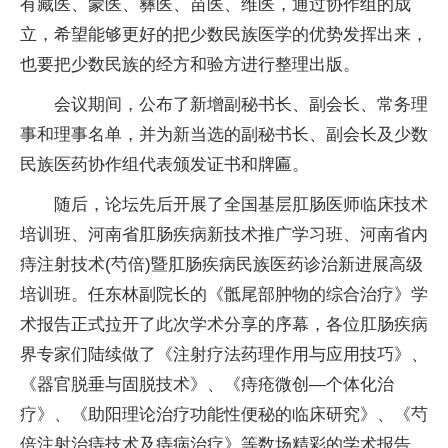
有藏医、蒙医、彝医、苗医、维医，通过协作组的成
立，希望能够更好的把少数民族医学的优势发挥出来，
也要把少数民族的经方和验方进行整理出版。
会议期间，公布了新增副秘书长、副会长、常务理
事和理事名单，并为新当选的副秘书长、副会长及少数
民族医药协作组代表颁发证书和牌匾。
随后，论坛先后开展了全国基层肛肠医师临床技术
培训班、河南省肛肠疾病新技术推广学习班、河南省内
痔注射技术(芍倍)暨肛肠疾病民族医药诊治新进展高级
培训班。任东林副院长的《骶尾部肿物的综合治疗》学
术报告正式拉开了此次学术分享的序幕，各位肛肠疾病
界专家们陆续做了《注射疗法药理作用与应用技巧》、
《器官脱垂与固脱技术》、《痔疮微创—个体化治
疗》、《助阳理论治疗功能性便秘的临床研究》、《芍
倍注射治痔技术及痔病治疗》等数场精彩的学术报告，