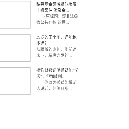
私募基金领域疑似爆发
非吸案件 涉及金...
(原标题：疑非法吸
收公共存款 逾百...
39岁的王小川，还能跑
多远？
从骄傲的少帅，到前途
未卜，精疲力尽的...
搜狗财报证明鹦鹉能“学
舌”，但那能叫...
你以为鹦鹉能模范
人说话，但终日所...