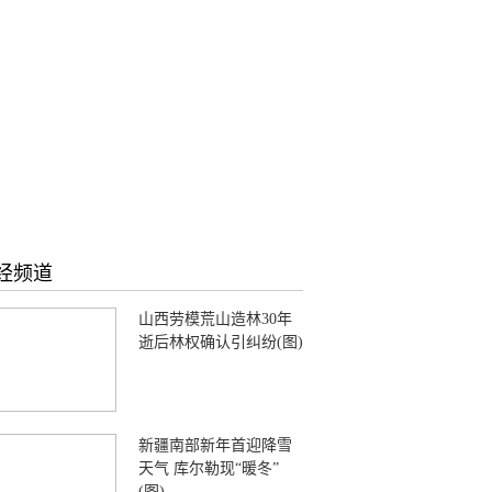
经频道
山西劳模荒山造林30年
逝后林权确认引纠纷(图)
新疆南部新年首迎降雪
天气 库尔勒现“暖冬”
(图)